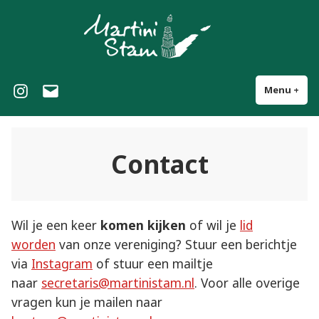
Naar
Martinistam
Studentenscouting in Groningen
de
inhoud
springen
Instagram
E-
Menu
+
uit
ing
mail
Contact
Wil je een keer
komen kijken
of wil je
lid
worden
van onze vereniging? Stuur een berichtje
via
Instagram
of stuur een mailtje
naar
secretaris@martinistam.nl
. Voor alle overige
vragen kun je mailen naar